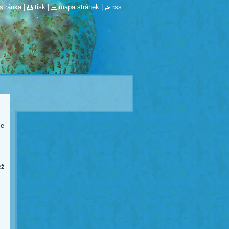
stránka
|
tisk
|
mapa stránek
|
rss
le
ež