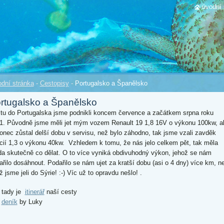
úvodní 
dní stránka
-
Cestopisy
-
Portugalsko a Španělsko
rtugalsko a Španělsko
tu do Portugalska jsme podnikli koncem července a začátkem srpna roku
1. Původně jsme měli jet mým vozem Renault 19 1,8 16V o výkonu 100kw, a
onec zůstal delší dobu v servisu, než bylo záhodno, tak jsme vzali zavděk
icií 1,3 o výkonu 40kw. Vzhledem k tomu, že nás jelo celkem pět, tak měla
da skutečně co dělat. O to více vyniká obdivuhodný výkon, jehož se nám
ařilo dosáhnout. Podařilo se nám ujet za kratší dobu (asi o 4 dny) více km, n
ž jsme jeli do Sýrie! :-) Víc už to opravdu nešlo! .
tady je
itinerář
naší cesty
deník
by Luky