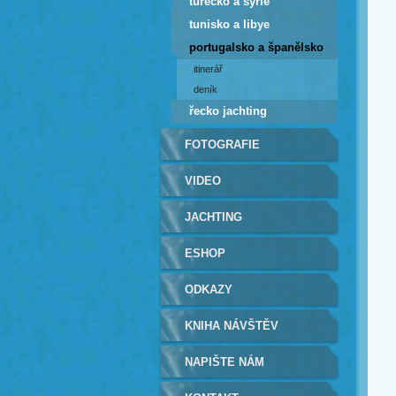
turecko a sýrie
tunisko a libye
portugalsko a španělsko
itinerář
deník
řecko jachting
FOTOGRAFIE
VIDEO
JACHTING
ESHOP
ODKAZY
KNIHA NÁVŠTĚV
NAPIŠTE NÁM