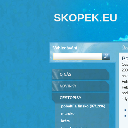
SKOPEK.EU
Vyhledávání
Úvo
Po
Ces
200
O NÁS
nak
Fel
NOVINKY
Fel
pod
CESTOPISY
kdy
pobaltí a finsko (07/1996)
maroko
kréta