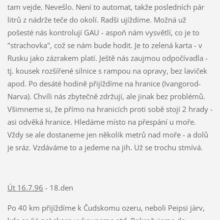
tam vejde. Nevešlo. Není to automat, takže posledních pár
litrů z nádrže teče do okolí. Radši ujíždíme. Možná už
pošesté nás kontrolují GAU - aspoň nám vysvětlí, co je to
"strachovka", což se nám bude hodit. Je to zelená karta - v
Rusku jako zázrakem platí. Ještě nás zaujmou odpočívadla -
tj. kousek rozšířené silnice s rampou na opravy, bez laviček
apod. Po desáté hodině přijíždíme na hranice (Ivangorod-
Narva). Chvíli nás zbytečně zdržují, ale jinak bez problémů.
Všimneme si, že přímo na hranicích proti sobě stojí 2 hrady -
asi odvěká hranice. Hledáme místo na přespání u moře.
Vždy se ale dostaneme jen několik metrů nad moře - a dolů
je sráz. Vzdáváme to a jedeme na jih. Už se trochu stmívá.
Út 16.7.96
- 18.den
Po 40 km přijíždíme k Čudskomu ozeru, neboli Peipsi järv,