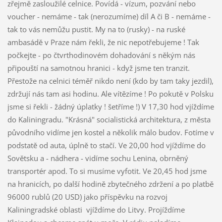
zřejmě zasloužilé celnice. Povídá - vízum, pozvání nebo
voucher - nemáme - tak (nerozumíme) díl A či B - nemáme -
tak to vás nemůžu pustit. My na to (rusky) - na ruské
ambasádě v Praze nám řekli, že nic nepotřebujeme ! Tak
počkejte - po čtvrthodinovém dohadování s někým nás
připouští na samotnou hranici - když jsme ten tranzit.
Přestože na celnici téměř nikdo není (kdo by tam taky jezdil),
zdržují nás tam asi hodinu. Ale vítězíme ! Po pokutě v Polsku
jsme si řekli - žádný úplatky ! šetříme !) V 17,30 hod vjíždíme
do Kaliningradu. "Krásná" socialistická architektura, z města
původního vidíme jen kostel a několik málo budov. Fotíme v
podstatě od auta, úplně to stačí. Ve 20,00 hod vjíždíme do
Sovětsku a - nádhera - vidíme sochu Lenina, obrněný
transportér apod. To si musíme vyfotit. Ve 20,45 hod jsme
na hranicích, po další hodině zbytečného zdržení a po platbě
96000 rublů (20 USD) jako příspěvku na rozvoj
Kaliningradské oblasti
vjíždíme do Litvy. Projíždíme