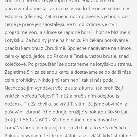
kde se (já ne) skoro vykoupeme atd. Pokračujeme do
univerzitního města Tartu, což je asi druhé největší město v
Estonsku (dle nás). Zatím není moc opravené, východní část
země je přece jen zaostalejší. Ve tři odjíždíme, ve čtyři
projíždíme Vóru a silnice se rapidně horší - holt se blížíme k
Lotyšsku. Za hodiny jsme na hranici. Při čekání potkáváme
osádku kamiónu z Chrudimě. Společně nadáváme na silnice,
celníky apod. Jedou do Pskova a Finska, vezou brusle, snad
kolečkové. Po propuštění se dostaneme na lotyšskou stranu.
Zaplatíme 5 $ za zelenou kartu a dostáváme se do další fáze
celní prohlídky. Nikdo jiný tam není, tak si nás podaj'.
Nechce se jim vyndávat věci z auta z kufru, tak prohlížejí
vnitřek. Vpředu "objeví" T. nůž a hrdě s ním odejdou (s
nožem a T.). Za chvilku se vrátí T. s tím, že jsme obviněni z
pašování
zbraně
'cholodnoje oružije' s pokutou 30-50 Lat
(což je 1 560 - 2 600,- Kč). Po dlouhém dohadování to
Tomáš s Járou usmlouvají na cca 20 Lat, a to ve 3 měnách.
Pokuta nevypadá, že jde do státní kasy, zvlášt´ když shrábne