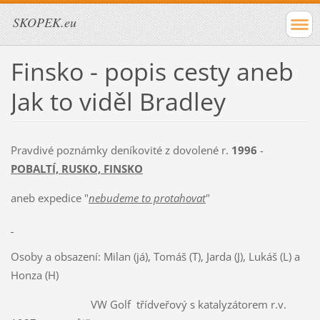
SKOPEK.eu
Finsko - popis cesty aneb
Jak to viděl Bradley
Pravdivé poznámky deníkovité z dovolené r.
1996
-
POBALTÍ, RUSKO, FINSKO
aneb expedice "
nebudeme to protahovat
"
Osoby a obsazení: Milan (já), Tomáš (T), Jarda (J), Lukáš (L) a
Honza (H)
VW Golf
třídveřový s katalyzátorem r.v.