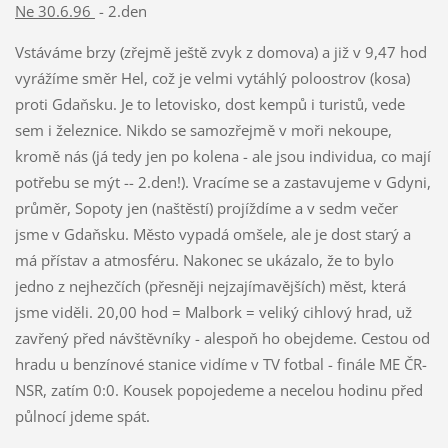
Ne 30.6.96
- 2.den
Vstáváme brzy (zřejmě ještě zvyk z domova) a již v 9,47 hod
vyrážíme směr Hel, což je velmi vytáhlý poloostrov (kosa)
proti Gdaňsku. Je to letovisko, dost kempů i turistů, vede
sem i železnice. Nikdo se samozřejmě v moři nekoupe,
kromě nás (já tedy jen po kolena - ale jsou individua, co mají
potřebu se mýt -- 2.den!). Vracíme se a zastavujeme v Gdyni,
průměr, Sopoty jen (naštěstí) projíždíme a v sedm večer
jsme v Gdaňsku. Město vypadá omšele, ale je dost starý a
má přístav a atmosféru. Nakonec se ukázalo, že to bylo
jedno z nejhezčích (přesněji nejzajímavějších) měst, která
jsme viděli. 20,00 hod = Malbork = veliký cihlový hrad, už
zavřený před návštěvníky - alespoň ho obejdeme. Cestou od
hradu u benzínové stanice vidíme v TV fotbal - finále ME ČR-
NSR, zatím 0:0. Kousek popojedeme a necelou hodinu před
půlnocí jdeme spát.