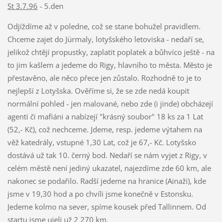
St 3.7.96
- 5.den
Odjíždíme až v poledne, což se stane bohužel pravidlem.
Chceme zajet do Jürmaly, lotyšského letoviska - nedaří se,
jelikož chtějí propustky, zaplatit poplatek a bůhvíco ještě - na
to jim kašlem a jedeme do Rigy, hlavního to města. Město je
přestavěno, ale něco přece jen zůstalo. Rozhodně to je to
nejlepší z Lotyšska. Ověříme si, že se zde nedá koupit
normální pohled - jen malované, nebo zde (i jinde) obcházejí
agenti či mafiáni a nabízejí "krásný soubor" 18 ks za 1 Lat
(52,- Kč), což nechceme. Jdeme, resp. jedeme výtahem na
věž katedrály, vstupné 1,30 Lat, což je 67,- Kč. Lotyšsko
dostává už tak 10. černý bod. Nedaří se nám vyjet z Rigy, v
celém městě není jediný ukazatel, najezdíme zde 60 km, ale
nakonec se podařilo. Radší jedeme na hranice (Ainaži), kde
jsme v 19,30 hod a po chvíli jsme konečně v Estonsku.
Jedeme kolmo na sever, spíme kousek před Tallinnem. Od
startu jsme ujeli už 2 270 km.