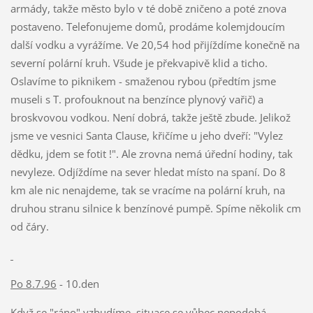
armády, takže město bylo v té době zničeno a poté znova
postaveno. Telefonujeme domů, prodáme kolemjdoucím
další vodku a vyrážíme. Ve 20,54 hod přijíždíme konečně na
severní polární kruh. Všude je překvapivě klid a ticho.
Oslavíme to piknikem - smaženou rybou (předtím jsme
museli s T. profouknout na benzínce plynový vařič) a
broskvovou vodkou. Není dobrá, takže ještě zbude. Jelikož
jsme ve vesnici Santa Clause, křičíme u jeho dveří: "Vylez
dědku, jdem se fotit !". Ale zrovna nemá úřední hodiny, tak
nevyleze. Odjíždíme na sever hledat místo na spaní. Do 8
km ale nic nenajdeme, tak se vracíme na polární kruh, na
druhou stranu silnice k benzínové pumpě. Spíme několik cm
od čáry.
Po 8.7.96
- 10.den
Když se "ráno" vzbudíme, situace se vůbec nepodobá