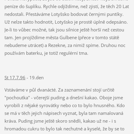
peníze do šuplíku. Rychle odjíždíme, než zjistí, že těch 20 Lat
nedostali. Přestáváme Lotyšsko bodovat černými puntíky.
Už nelze takto hodnotit, Lotyšsko je prostě úplně odepsáno.
Je-li to vůbec možné, tak jsou silnice ještě horší než cestou
tam. Jen projíždíme města Gulbene (přece v tomto státě
nebudeme utrácet) a Rezekne, za nimiž spíme. Druhou noc
používám baterku, je totiž regulérní tma.
St 17.7.96
- 19.den
Vstáváme v půl dvanácté. Za zaznamenání stojí určitě
"pochoutka" - včerejší puding a dnešní kakao. Oboje jsme
vyrobili z nějaké syrovátky nebo co to bylo hnusného. Kdo
se má v těch jejich nápisech vyznat, byla tam namalovaná
kráva. Puding jsme ještě skoro snědli, kakao už ne - i s
hromadou cukru to bylo tak nechutné a kyselé, že by se to