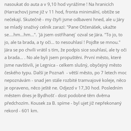
nasoukat do auta a v 9,10 hod vyrážíme ! Na hranicích
(Harrachov) jsme již v 11 hod, fronta minimální, obtíže se
nečekají. Skutečně - my čtyři jsme odbaveni hned, ale u Járy
se mladý snaživý celník zarazí: "Pane Otčenášek, ukažte
se....hm...hm...". ´Já jsem ostříhanej´ ozval se Jára. "To jo, to
jo, ale ta brada, a ty oči... to nesouhlasí ! Pojďte se mnou."
Jára se po chvíli vrátil s tím, že podpis sice souhlasí, ale ty oči
a brada... . No ale byli jsem propuštěni. První město, které
jsme navštívili, je Legnica - celkem slušný, obyčejný město
českého typu. Další je Poznaň
- větší město, po 7 letech moc
nepoznávám - snad jen stále rozbité tramvajové koleje, něco
je opraveno, něco ještě ne. Odjezd v 17,30 hod. Posledním
městem dnes je Bydhošť - dost podobné těm dvěma
předchozím. Kousek za B. spíme - byl ujet již nepřekonaný
rekord - 601 km.