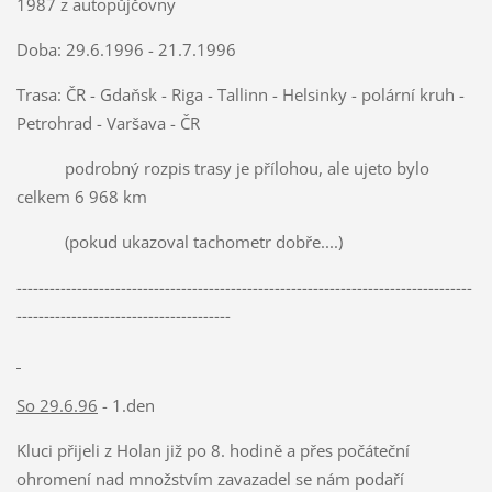
1987 z autopůjčovny
Doba: 29.6.1996 - 21.7.1996
Trasa: ČR - Gdaňsk - Riga - Tallinn - Helsinky - polární kruh -
Petrohrad - Varšava - ČR
podrobný rozpis trasy je přílohou, ale ujeto bylo
celkem 6 968 km
(pokud ukazoval tachometr dobře....)
-----------------------------------------------------------------------------------
---------------------------------------
So 29.6.96
- 1.den
Kluci přijeli z Holan již po 8. hodině a přes počáteční
ohromení nad množstvím zavazadel se nám podaří