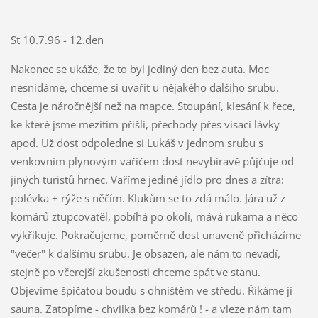
St 10.7.96
- 12.den
Nakonec se ukáže, že to byl jediný den bez auta. Moc
nesnídáme, chceme si uvařit u nějakého dalšího srubu.
Cesta je náročnější než na mapce. Stoupání, klesání k řece,
ke které jsme mezitím přišli, přechody přes visací lávky
apod. Už dost odpoledne si Lukáš v jednom srubu s
venkovním plynovým vařičem dost nevybíravě půjčuje od
jiných turistů hrnec. Vaříme jediné jídlo pro dnes a zítra:
polévka + rýže s něčím. Klukům se to zdá málo. Jára už z
komárů ztupcovatěl, pobíhá po okolí, mává rukama a něco
vykřikuje. Pokračujeme, poměrně dost unaveně přicházíme
"večer" k dalšímu srubu. Je obsazen, ale nám to nevadí,
stejně po včerejší zkušenosti chceme spát ve stanu.
Objevíme špičatou boudu s ohništěm ve středu. Říkáme jí
sauna. Zatopíme - chvilka bez komárů ! - a vleze nám tam