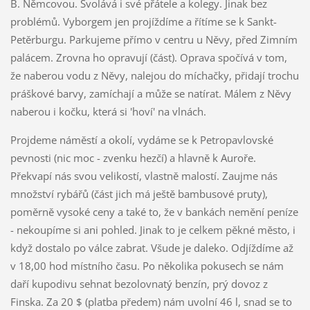
B. Němcovou. Svolává i své přátele a kolegy. Jinak bez
problémů. Vyborgem jen projíždíme a řítíme se k Sankt-
Petěrburgu. Parkujeme přímo v centru u Něvy, před Zimním
palácem. Zrovna ho opravují (část). Oprava spočívá v tom,
že naberou vodu z Něvy, nalejou do míchačky, přidají trochu
práškové barvy, zamíchají a může se natírat. Málem z Něvy
naberou i kočku, která si 'hoví' na vlnách.
Projdeme náměstí a okolí, vydáme se k Petropavlovské
pevnosti (nic moc - zvenku hezčí) a hlavně k Auroře.
Překvapí nás svou velikostí, vlastně malostí. Zaujme nás
množství rybářů (část jich má ještě bambusové pruty),
poměrně vysoké ceny a také to, že v bankách nemění peníze
- nekoupíme si ani pohled. Jinak to je celkem pěkné město, i
když dostalo po válce zabrat. Všude je daleko. Odjíždíme až
v 18,00 hod místního času. Po několika pokusech se nám
daří kupodivu sehnat bezolovnatý benzín, prý dovoz z
Finska. Za 20 $ (platba předem) nám uvolní 46 l, snad se to