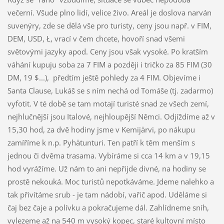
večerní. Všude plno lidí, velice živo. Areál je doslova narván
suvenýry, zde se dělá vše pro turisty, ceny jsou např. v FIM,
DEM, USD, Ł, vrací v čem chcete, hovoří snad všemi
světovými jazyky apod. Ceny jsou však vysoké. Po kratším
váhání kupuju soba za 7 FIM a později i tričko za 85 FIM (30
DM, 19 $...),
předtím ještě pohledy za 4 FIM. Objevíme i
Santa Clause, Lukáš se s ním nechá od Tomáše (tj. zadarmo)
vyfotit. V té době se tam motají turisté snad ze všech zemí,
nejhlučnější jsou Italové, nejhloupější Němci. Odjíždíme až v
15,30 hod, za dvě hodiny jsme v Kemijärvi, po nákupu
zamíříme k n.p. Pyhätunturi. Ten patří k těm menším s
jednou či dvěma trasama. Vybíráme si cca 14 km a v 19,15
hod vyrážíme. Už nám to ani nepřijde divné, na hodiny se
prostě nekouká. Moc turistů nepotkáváme. Jdeme nalehko a
tak přivítáme srub - je tam nádobí, vařič apod. Uděláme si
čaj bez čaje a polívku a pokračujeme dál. Zahlídneme sníh,
vylezeme až na 540 m vysoký kopec, staré kultovní místo