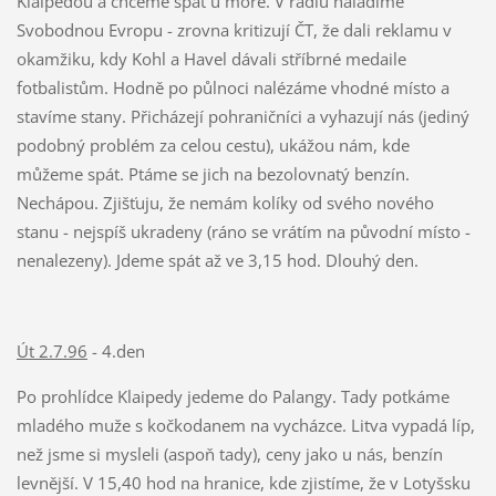
Klaipedou a chceme spát u moře. V rádiu naladíme
Svobodnou Evropu - zrovna kritizují ČT, že dali reklamu v
okamžiku, kdy Kohl a Havel dávali stříbrné medaile
fotbalistům. Hodně po půlnoci nalézáme vhodné místo a
stavíme stany. Přicházejí pohraničníci a vyhazují nás (jediný
podobný problém za celou cestu), ukážou nám, kde
můžeme spát. Ptáme se jich na bezolovnatý benzín.
Nechápou. Zjišťuju, že nemám kolíky od svého nového
stanu - nejspíš ukradeny (ráno se vrátím na původní místo -
nenalezeny). Jdeme spát až ve 3,15 hod. Dlouhý den.
Út 2.7.96
- 4.den
Po prohlídce Klaipedy jedeme do Palangy. Tady potkáme
mladého muže s kočkodanem na vycházce. Litva vypadá líp,
než jsme si mysleli (aspoň tady), ceny jako u nás, benzín
levnější. V 15,40 hod na hranice, kde zjistíme, že v Lotyšsku