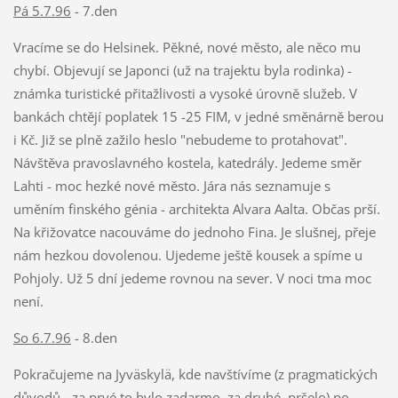
Pá 5.7.96
- 7.den
Vracíme se do Helsinek. Pěkné, nové město, ale něco mu
chybí. Objevují se Japonci (už na trajektu byla rodinka) -
známka turistické přitažlivosti a vysoké úrovně služeb. V
bankách chtějí poplatek 15 -25 FIM, v jedné směnárně berou
i Kč. Již se plně zažilo heslo "nebudeme to protahovat".
Návštěva pravoslavného kostela, katedrály. Jedeme směr
Lahti - moc hezké nové město. Jára nás seznamuje s
uměním finského génia - architekta Alvara Aalta. Občas prší.
Na křižovatce nacouváme do jednoho Fina. Je slušnej, přeje
nám hezkou dovolenou. Ujedeme ještě kousek a spíme u
Pohjoly. Už 5 dní jedeme rovnou na sever. V noci tma moc
není.
So 6.7.96
- 8.den
Pokračujeme na Jyväskylä, kde navštívíme (z pragmatických
důvodů - za prvé to bylo zadarmo, za druhé
pršelo) po