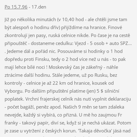
Po 15.7.96
- 17.den
Již po několika minutách (v 10,40 hod - ale chtěli jsme tam
být alespoň o hodinu dřív) přijíždíme na hranice. Finové
zkontrolují jen pasy, ruská celnice nikde. Po čase je na cestě
připouštěč - dostaneme cedulku: Vjezd - 5 osob + auto SPZ...
. Jedeme dál a pořád nic. Posouváme si hodinky o 1 hod
dopředu proti Finsku, tedy o 2 hod více než u nás - to pak
mají lehce bílé noci ! Moskevský čas je zákeřný - náhle
ztrácíme další hodinu. Stále jedeme, už po Rusku, bez
kontroly - celnice je až 22 km od hranice, kousek od
Vyborgu. Po dalším připuštění platíme (jen) 5 $ silniční
poplatek. Vrchní frajerskej celník nás nutí vyplnit deklaraciju
- počet bagáží, peněz apod. Našich 9 měn se tam zdaleka
nevejde, každý si vybírá, co přizná. U mě ho zaujmou Fr
franky - takový papír, diví se, když si je nechá ukázat. Potom
je zase u vytržení z českých korun. 'Takaja děvočka' jásá nad