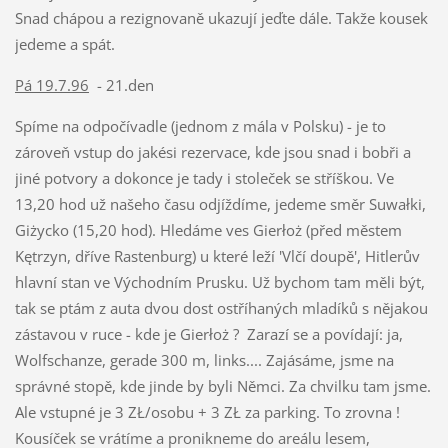
Snad chápou a rezignovaně ukazují jeďte dále. Takže kousek
jedeme a spát.
Pá 19.7.96
- 21.den
Spíme na odpočívadle (jednom z mála v Polsku) - je to
zároveň vstup do jakési rezervace, kde jsou snad i bobři a
jiné potvory a dokonce je tady i stoleček se stříškou. Ve
13,20 hod už našeho času odjíždíme, jedeme směr Suwałki,
Giżycko (15,20 hod). Hledáme ves Gierłoż (před městem
Kętrzyn, dříve Rastenburg) u které leží 'Vlčí doupě', Hitlerův
hlavní stan ve Východním Prusku. Už bychom tam měli být,
tak se ptám z auta dvou dost ostříhaných mladíků s nějakou
zástavou v ruce - kde je Gierłoż ?
Zarazí se a povídají: ja,
Wolfschanze, gerade 300 m, links.... Zajásáme, jsme na
správné stopě, kde jinde by byli Němci. Za chvilku tam jsme.
Ale vstupné je 3 ZŁ/osobu + 3 ZŁ za parking. To zrovna !
Kousíček se vrátíme a pronikneme do areálu lesem,