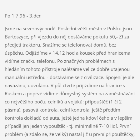
Po 1.7.96
- 3.den
Jsme na severovýchodě. Poslední větší město v Polsku jsou
Bartoszyce, při vjezdu do něj dostáváme pokutu 50,- Zł za
předjetí traktoru. Snažíme se telefonovat domů, bez
úspěchu. Odjíždíme v 14,12 hod a kousek před hranicema
vidíme značku telefonu. Po značných problémech s
hledáním tohoto přístroje nalézáme velice dobře utajenou
manuální ústřednu - dostáváme se z civilizace. Spojení je ale
navázáno, dovoláno. V půl čtvrté přijíždíme na hranice s
Ruskem a poprvé vidíme důmyslný systém na zaměstnávání
co největšího počtu celníků a vojáků: připouštěč (1 či 2
pásma), pasová kontrola, celní kontrola, ještě předtím
kontrola dokladů od auta, ještě jedna kdoví čeho a v lepším
případě jen jeden vypouštěč - tj. minimálně 7-10 lidí. První
problém (a zdálo se, že velký) nastal již u první připouštěčky,