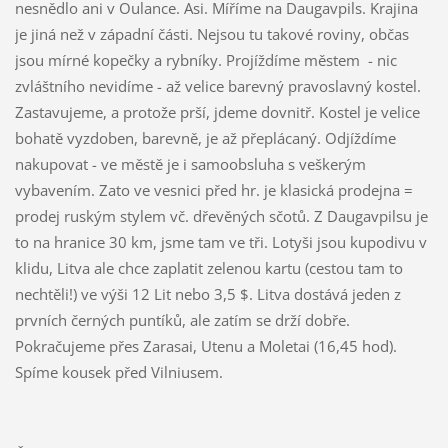
nesnědlo ani v Oulance. Asi. Míříme na Daugavpils. Krajina
je jiná než v západní části. Nejsou tu takové roviny, občas
jsou mírné kopečky a rybníky. Projíždíme městem
- nic
zvláštního nevidíme - až velice barevný pravoslavný kostel.
Zastavujeme, a protože prší, jdeme dovnitř. Kostel je velice
bohatě vyzdoben, barevně, je až přeplácaný. Odjíždíme
nakupovat - ve městě je i samoobsluha s veškerým
vybavením. Zato ve vesnici před hr. je klasická prodejna =
prodej ruským stylem vč. dřevěných sčotů. Z Daugavpilsu je
to na hranice 30 km, jsme tam ve tři. Lotyši jsou kupodivu v
klidu, Litva ale chce zaplatit zelenou kartu (cestou tam to
nechtěli!) ve výši 12 Lit nebo 3,5 $. Litva dostává jeden z
prvních černých puntíků, ale zatím se drží dobře.
Pokračujeme přes Zarasai, Utenu a Moletai (16,45 hod).
Spíme kousek před Vilniusem.