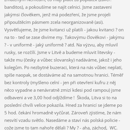
banditos), a pokoušíme se najít celnici. Jsme zastaveni
jakýmsi člověkem, jenž má podezření, že jsme projeli
připouštěcím pásmem zcela neorganizovaně (asi).
Vysvětlujeme, že jsme kvitanci už platili - jakou kvitanci ? on
na to - teď se zase divíme my. Takovýmu člověkovi - jakýmu
? - v uniformě - jaký uniformě ? atd. Na výzvu, aby mluvil
rusky, se rozčílí. Jsme v Litvě a budeme mluvit litevsky -
takže mu (česky a vůbec slovansky) nadáváme, jakož i jeho
kolegům. Po nezbytné buzeraci, která na nás vůbec neplatí,
spíše naopak, se dostáváme až na samotnou hranici. Téměř
bez kontroly (myšleno celní - jen při otevření kufru z něj
něco vypadne a nenávratně zmizí kdesi pod rampou) jsme
odbaveni a ve 3,00 hod odjíždíme !
Škoda, Litva si to na
poslední chvíli velice pokazila. Hned za hranicí se jdeme po
5 hod. čekání hromadně vyčůrat. Zároveň zjistíme, že nám
nesvítí vzadu světlo. Nasedáme a staví nás polská policie -
cože jsme to tam nahoře dělali ? My ? - aha, záchod,
WC.