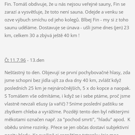
Fin. Tomáš obdivuje, že u nás nejsou veřejné sauny, Fin se
zarazí a vysvětluje, že toto není sauna. Odejde a venku se
ozve výbuch smíchu od jeho kolegů. Blbej Fin - my si z toho
saunu uděláme. Dostavuje se únava - ušli jsme dnes (jen) 23
km, celkem 30 a zbývá ještě 40 km !
Čt 11.7.96
- 13.den
Nešťastný to den. Objevují se první pochybovačné hlasy, zda
jsme schopni bez jídla ujít za dva dny 40 km, zvlášť když
posledních 25 km je nejnáročnějších, 5 x do kopce a naopak.
S Tomášem vše odmítáme, i když se i sebe ptáme, proč jsme
vlastně nevzali ešusy (a vařič) ? Sníme poslední paštiku se
zbytkem chleba a vyrážíme. Později tento den byl některými
měkotami označen např. za "pochod smrti", "hladu" apod.
K
obědu sníme rozinky. Přece se jen občas dostaví subjektivní
pocity hladu. Ke svačině si rozpětíme tatranku (nic moc