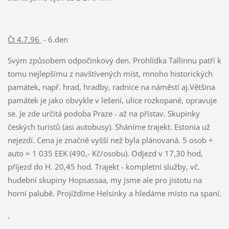
Čt 4.7.96
- 6.den
Svým způsobem odpočinkový den. Prohlídka Tallinnu patří k
tomu nejlepšímu z navštívených míst, mnoho historických
památek, např. hrad, hradby, radnice na náměstí aj.Většina
památek je jako obvykle v lešení, ulice rozkopané, opravuje
se. Je zde určitá podoba Praze - až na přístav. Skupinky
českých turistů (asi autobusy). Sháníme trajekt. Estonia už
nejezdí. Cena je značně vyšší než byla plánovaná. 5 osob +
auto = 1 035 EEK (490,- Kč/osobu). Odjezd v 17,30 hod,
příjezd do H. 20,45 hod. Trajekt - kompletní služby, vč.
hudební skupiny Hopsassaa, my jsme ale pro jistotu na
horní palubě. Projíždíme Helsinky a hledáme místo na spaní.