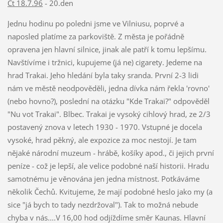
Čt 18.7.96
- 20.den
Jednu hodinu po poledni jsme ve Vilniusu, poprvé a
naposled platíme za parkoviště. Z města je pořádně
opravena jen hlavní silnice, jinak ale patří k tomu lepšímu.
Navštívíme i tržnici, kupujeme (já ne) cigarety. Jedeme na
hrad Trakai. Jeho hledání byla taky sranda. První 2-3 lidi
nám ve městě neodpověděli, jedna dívka nám řekla 'rovno'
(nebo hovno?), poslední na otázku "Kde Trakai?" odpověděl
"Nu vot Trakai". Blbec. Trakai je vysoký cihlový hrad, ze 2/3
postavený znova v letech 1930 - 1970. Vstupné je docela
vysoké, hrad pěkný, ale expozice za moc nestojí. Je tam
nějaké národní muzeum - hrábě, košíky apod., či jejich první
peníze - což je lepší, ale velice podobné naší historii. Hradu
samotnému je věnována jen jedna místnost. Potkáváme
několik Čechů. Kvitujeme, že mají podobné heslo jako my (a
sice "já bych to tady nezdržoval"). Tak to možná nebude
chyba v nás....V 16,00 hod odjíždíme směr Kaunas. Hlavní