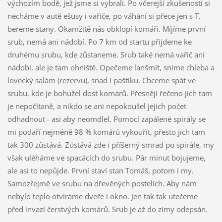
výchozím bodě, jež jsme si vybrali. Po včerejší zkušenosti si
necháme v autě ešusy i vařiče, po váhání si přece jen s T.
bereme stany. Okamžitě nás obklopí komáři. Míjíme první
srub, nemá ani nádobí. Po 7 km od startu přijdeme ke
druhému srubu, kde zůstaneme. Srub také nemá vařič ani
nádobí, ale je tam ohniště. Opečeme lanšmít, sníme chleba a
lovecký salám (rezervu), snad i paštiku. Chceme spát ve
srubu, kde je bohužel dost komárů. Přesněji řečeno jich tam
je nepočítaně, a nikdo se ani nepokoušel jejich počet
odhadnout - asi aby neomdlel. Pomocí zapálené spirály se
mi podaří nejméně 98 % komárů vykouřit, přesto jich tam
tak 300 zůstává. Zůstává zde i příšerný smrad po spirále, my
však uléháme ve spacácích do srubu. Pár minut bojujeme,
ale asi to nepůjde. První staví stan Tomáš, potom i my.
Samozřejmě ve srubu na dřevěných postelích. Aby nám
nebylo teplo otvíráme dveře i okno. Jen tak tak utečeme
před invazí čerstvých komárů. Srub je až do zimy odepsán.