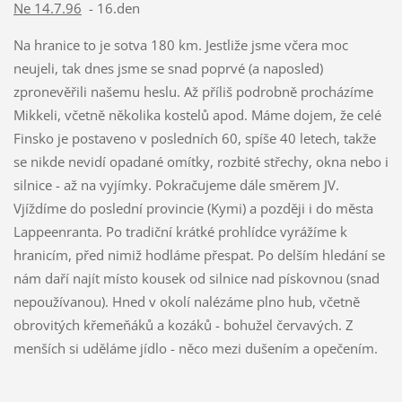
Ne 14.7.96
- 16.den
Na hranice to je sotva 180 km. Jestliže jsme včera moc
neujeli, tak dnes jsme se snad poprvé (a naposled)
zpronevěřili našemu heslu. Až příliš podrobně procházíme
Mikkeli, včetně několika kostelů apod. Máme dojem, že celé
Finsko je postaveno v posledních 60, spíše 40 letech, takže
se nikde nevidí opadané omítky, rozbité střechy, okna nebo i
silnice - až na vyjímky. Pokračujeme dále směrem JV.
Vjíždíme do poslední provincie (Kymi) a později i do města
Lappeenranta. Po tradiční krátké prohlídce vyrážíme k
hranicím, před nimiž hodláme přespat. Po delším hledání se
nám daří najít místo kousek od silnice nad pískovnou (snad
nepoužívanou). Hned v okolí nalézáme plno hub, včetně
obrovitých křemeňáků a kozáků - bohužel červavých. Z
menších si uděláme jídlo - něco mezi dušením a opečením.