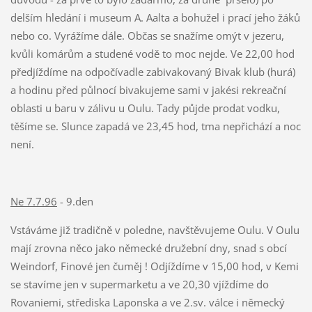
delším hledání i museum A. Aalta a bohužel i prací jeho žáků
nebo co. Vyrážíme dále. Občas se snažíme omýt v jezeru,
kvůli komárům a studené vodě to moc nejde. Ve 22,00 hod
předjíždíme na odpočívadle zabivakovaný Bivak klub (hurá)
a hodinu před půlnocí bivakujeme sami v jakési rekreační
oblasti u baru v zálivu u Oulu. Tady půjde prodat vodku,
těšíme se. Slunce zapadá ve 23,45 hod, tma nepřichází a noc
není.
Ne 7.7.96
- 9.den
Vstáváme již tradičně v poledne, navštěvujeme Oulu. V Oulu
mají zrovna něco jako německé družební dny, snad s obcí
Weindorf, Finové jen čuměj ! Odjíždíme v 15,00 hod, v Kemi
se stavíme jen v supermarketu a ve 20,30 vjíždíme do
Rovaniemi, střediska Laponska a ve 2.sv. válce i německý