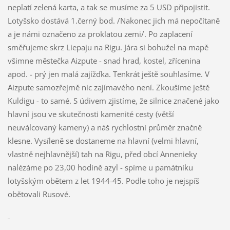
neplatí zelená karta, a tak se musíme za 5 USD připojistit.
Lotyšsko dostává 1.černý bod. /Nakonec jich má nepočítaně
a je námi označeno za proklatou zemi/. Po zaplacení
směřujeme skrz Liepaju na Rigu. Jára si bohužel na mapě
všimne městečka Aizpute - snad hrad, kostel, zřícenina
apod. - prý jen malá zajížďka. Tenkrát ještě souhlasíme. V
Aizpute samozřejmě nic zajímavého není. Zkoušíme ještě
Kuldigu - to samé. S údivem zjistíme, že silnice značené jako
hlavní jsou ve skutečnosti kamenité cesty (větší
neuválcovaný kameny) a náš rychlostní průměr značně
klesne. Vysíleně se dostaneme na hlavní (velmi hlavní,
vlastně nejhlavnější) tah na Rigu, před obcí Annenieky
nalézáme po 23,00 hodině azyl - spíme u památníku
lotyšským obětem z let 1944-45. Podle toho je nejspíš
obětovali Rusové.