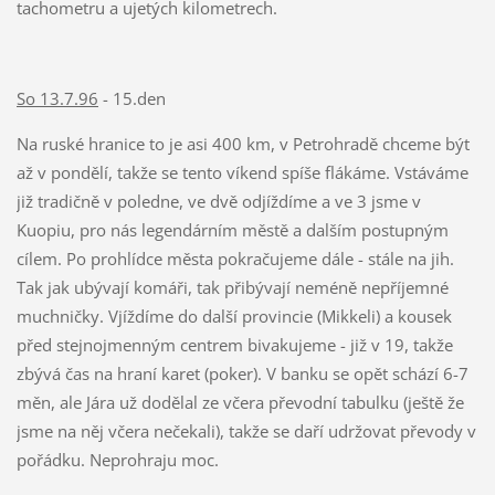
tachometru a ujetých kilometrech.
So 13.7.96
- 15.den
Na ruské hranice to je asi 400 km, v Petrohradě chceme být
až v pondělí, takže se tento víkend spíše flákáme. Vstáváme
již tradičně v poledne, ve dvě odjíždíme a ve 3 jsme v
Kuopiu, pro nás legendárním městě a dalším postupným
cílem. Po prohlídce města pokračujeme dále - stále na jih.
Tak jak ubývají komáři, tak přibývají neméně nepříjemné
muchničky. Vjíždíme do další provincie (Mikkeli) a kousek
před stejnojmenným centrem bivakujeme - již v 19, takže
zbývá čas na hraní karet (poker). V banku se opět schází 6-7
měn, ale Jára už dodělal ze včera převodní tabulku (ještě že
jsme na něj včera nečekali), takže se daří udržovat převody v
pořádku. Neprohraju moc.