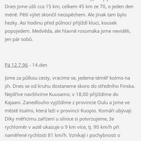
Dnes jsme ušli cca 15 km, celkem 45 km ze 70, o jeden den
méně. Pěší výlet skončil neúspěchem. Ale jinak tam bylo
hezky. Asi hodinu před půlnocí přijíždí kluci, kousek
popojedem. Medvěda, ale hlavně rosomáka jsme neviděli,
jen pár sobů.
Pá 12.7.96
- 14.den
Jsme za půlkou cesty, vracíme se, jedeme téměř kolmo na
jih. Dnes se od kruhu dostaneme skoro do středního Finska.
Nejdříve navštívíme Kuusamo, v 18,00 přijíždíme do
Kajaani. Zanedlouho vyjíždíme z provincie Oulu a jsme ve
městě Iisalmi, která leží v provincii Kuopio. Komáři ubývají.
Díky měřícímu zařízení u silnice si potvrzujeme, že
rychloměr v autě ukazuje o 9 km více, tj. 90 km/h při
naměřené rychlosti 81 km/h. Vznikají i pochybnosti o