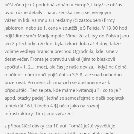
pěší zóna je už podobná zónám v Evropě, i když se občas
uvidí různé detaily - např. ženská živící se
veřejným
vážením lidí. Všimnu si i reklamy (či zastoupení) firmy
Jablotron, nebo že 1. cena v soutěži je Š Felicia. V 19,00 hod
odjíždíme směr Marijampole. Víme, že z Litvy do Polska jsou
jen 2 přechody a že loni byla čekací doba až 4 dny, takže
volíme vedlejší hraniční přechod Ogrodniki, kde jsme v
deset večer. Fronta je opravdu veliká (Jára to bleskově
spočítá - 1, 2,....moc), ale čas je naše deviza. I když ne úplně,
o půlnoci nám končí pojištění za 3,5 $, ale snad nebudou
buzerovat. Po menších zmatcích se dostaneme až k
připouštěči. Ten se ptá, kde máme kvitanciju ? - co to je ?
apod. otázky padají. Jedná se samozřejmě o další poplatek,
tentokrát 16 Lit (nebo 4 $) něco jako na rozvoj
infrastruktury. Tím jsme vyřazení
z připouštěcí dávky cca 10 aut. Tomáš ještě vysvětluje
zmateným Němcům, co mají platit za poplatek (závěr: