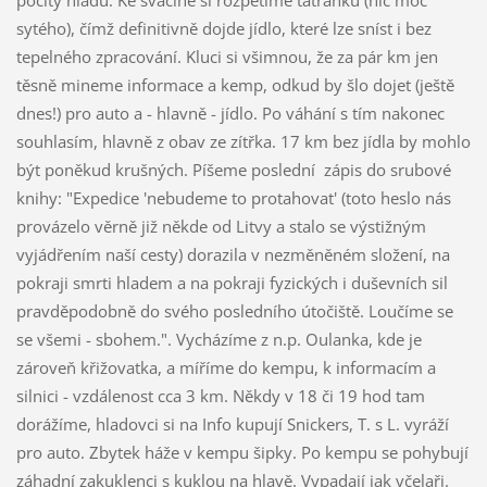
sytého), čímž definitivně dojde jídlo, které lze sníst i bez
tepelného zpracování. Kluci si všimnou, že za pár km jen
těsně mineme informace a kemp, odkud by šlo dojet (ještě
dnes!) pro auto a - hlavně - jídlo. Po váhání s tím nakonec
souhlasím, hlavně z obav ze zítřka. 17 km bez jídla by mohlo
být poněkud krušných. Píšeme poslední
zápis do srubové
knihy: "Expedice 'nebudeme to protahovat' (toto heslo nás
provázelo věrně již někde od Litvy a stalo se výstižným
vyjádřením naší cesty) dorazila v nezměněném složení, na
pokraji smrti hladem a na pokraji fyzických i duševních sil
pravděpodobně do svého posledního útočiště. Loučíme se
se všemi - sbohem.". Vycházíme z n.p. Oulanka, kde je
zároveň křižovatka, a míříme do kempu, k informacím a
silnici - vzdálenost cca 3 km. Někdy v 18 či 19 hod tam
dorážíme, hladovci si na Info kupují Snickers, T. s L. vyráží
pro auto. Zbytek háže v kempu šipky. Po kempu se pohybují
záhadní zakuklenci s kuklou na hlavě. Vypadají jak včelaři.